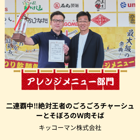
二連覇中‼絶対王者の
ごろごろチャーシュ
ーと
そぼろのＷ肉そば
キッコーマン株式会社