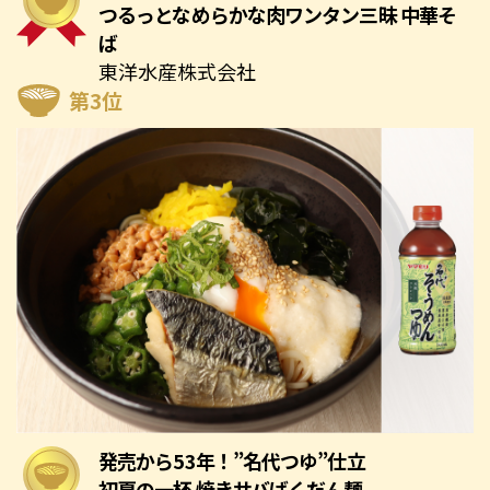
つるっとなめらかな肉ワンタン三昧 中華そ
ば
東洋水産株式会社
第3位
発売から53年！”名代つゆ”仕立
初夏の一杯 焼きサバばくだん麺