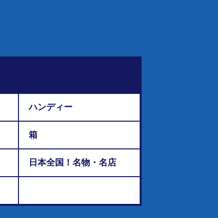
ハンディー
箱
日本全国！名物・名店