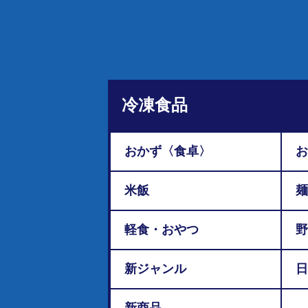
冷凍食品
おかず〈食卓〉
お
米飯
麺
軽食・おやつ
野
新ジャンル
日