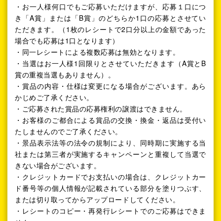
・お一人様何口でもご応募いただけますが、応募１口につ
き「A賞」または「B賞」のどちらか1口の応募とさせてい
ただきます。（1枚のレシートで2口分以上の金額であった
場合でも応募は1口となります）
・同一レシートによる複数応募は無効となります。
・当選はお一人様1回限りとさせていただきます（A賞とB
賞の重複当選もありません）。
・賞品の内容・仕様は変更になる場合がございます。あら
かじめご了承ください。
・ご応募された賞品の応募権利の譲渡はできません。
・お客様のご都合による賞品の交換・換金・返品は受付い
たしませんのでご了承ください。
・景品表示法等の法令の規制により、同時期に実施する当
社または第三者が実施するキャンペーンと重複して当選で
きない場合がございます。
・クレジットカードでお支払いの場合は、クレジットカー
ド番号等の個人情報が記載されている部分を塗りつぶす、
または切り取ってからアップロードしてください。
・レシートのコピー・再発行レシートでのご応募はできま