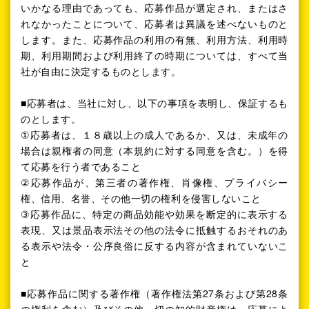
いかなる理由であっても、応募作品が選定され、またはさ
れなかったことについて、応募者は異議を述べないものと
します。また、応募作品の利用の有無、利用方法、利用時
期、利用期間および利用終了の時期については、すべて当
社が自由に決定するものとします。
■応募者は、当社に対し、以下の事項を表明し、保証するも
のとします。
①応募者は、１８歳以上の成人であるか、又は、未成年の
場合は親権者の同意（本規約に対する同意を含む。）を得
て応募を行う者であること
②応募作品が、第三者の著作権、肖像権、プライバシー
権、信用、名誉、その他一切の権利を侵害しないこと
③応募作品に、特定の商品効能や効果を断定的に表示する
表現、又は景品表示法その他の法令に抵触するおそれのあ
る表示や法令・公序良俗に反する内容が含まれていないこ
と
■応募作品に関する著作権（著作権法第27条および第28条
の権利を含む）及びその他一切の知的財産権は、応募によ