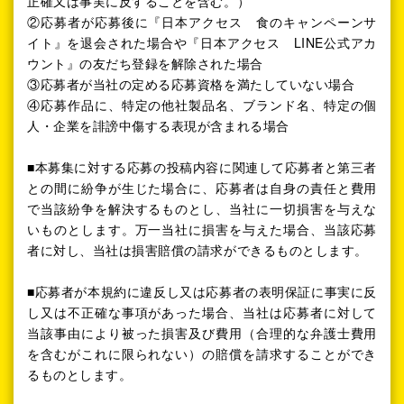
正確又は事実に反することを含む。）
②応募者が応募後に『日本アクセス 食のキャンペーンサ
イト』を退会された場合や『日本アクセス LINE公式アカ
ウント』の友だち登録を解除された場合
③応募者が当社の定める応募資格を満たしていない場合
④応募作品に、特定の他社製品名、ブランド名、特定の個
人・企業を誹謗中傷する表現が含まれる場合
■本募集に対する応募の投稿内容に関連して応募者と第三者
との間に紛争が生じた場合に、応募者は自身の責任と費用
で当該紛争を解決するものとし、当社に一切損害を与えな
いものとします。万一当社に損害を与えた場合、当該応募
者に対し、当社は損害賠償の請求ができるものとします。
■応募者が本規約に違反し又は応募者の表明保証に事実に反
し又は不正確な事項があった場合、当社は応募者に対して
当該事由により被った損害及び費用（合理的な弁護士費用
を含むがこれに限られない）の賠償を請求することができ
るものとします。