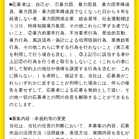
■応募者は、自己が、①暴力団、暴力団員、暴力団準構成
員、暴力団員・暴力団準構成員でなくなった日から５年を
経過しない者、暴力団関係企業、総会屋等、社会運動標ぼ
うゴロ、特殊知能暴力集団、その他これらに準ずる者でな
いこと、②暴力的要求行為、不当要求行為、脅迫的言動、
暴力行為、風説流布・偽計による信用毀損行為、業務妨害
行為、その他これらに準ずる行為を行わないこと（第三者
を利用して行う場合も含む。）、③上記①に該当する者や
上記②の行為を行う者と取引をしないこと（これらの者に
対して契約上の地位や債権を譲渡する行為を含むが、これ
に限らない。）を表明し、保証する。当社は、応募者がこ
れらいずれかに反することが判明した場合には、何らの催
告を要せずして、応募者による応募を無効として扱い、そ
の他一切の応募者との間の合意を解除することができるも
のとします。
■募集内容・本規約等の変更
当社は、当社の任意の判断において、本募集の内容、応募
作品の活用方法（活用媒体、表現方法、展開内容を含むが